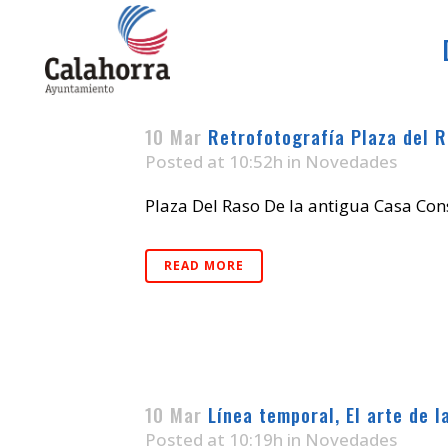
10 Mar
Retrofotografía Plaza del 
Posted at 10:52h
in
Novedades
Plaza Del Raso De la antigua Casa Cons
READ MORE
10 Mar
Línea temporal, El arte de l
Posted at 10:19h
in
Novedades